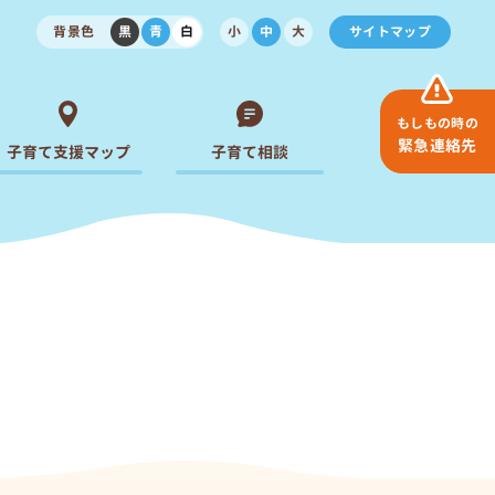
背景色
黒
青
白
小
中
大
サイトマップ
もしもの時の
緊急連絡先
子育て支援マップ
子育て相談