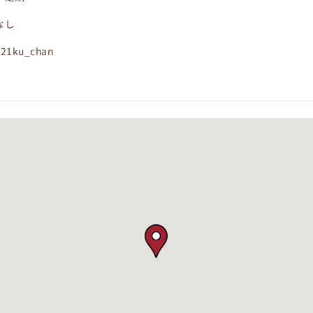
なし
521ku_chan