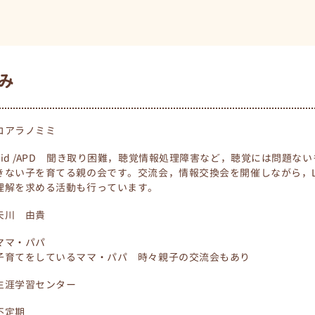
み
コアラノミミ
Lid /APD 聞き取り困難，聴覚情報処理障害など，聴覚には問題な
きない子を育てる親の会です。交流会，情報交換会を開催しながら，Lid
理解を求める活動も行っています。
矢川 由貴
ママ・パパ
子育てをしているママ・パパ 時々親子の交流会もあり
生涯学習センター
不定期