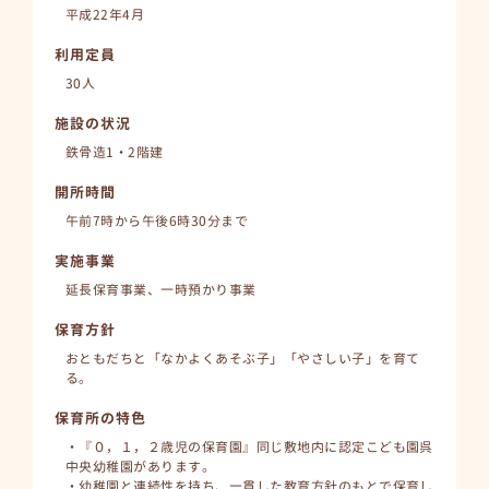
平成22年4月
利用定員
30人
施設の状況
鉄骨造1・2階建
開所時間
午前7時から午後6時30分まで
実施事業
延長保育事業、一時預かり事業
保育方針
おともだちと「なかよくあそぶ子」「やさしい子」を育て
る。
保育所の特色
・『０，１，２歳児の保育園』同じ敷地内に認定こども園呉
中央幼稚園があります。
・幼稚園と連続性を持ち、一貫した教育方針のもとで保育し