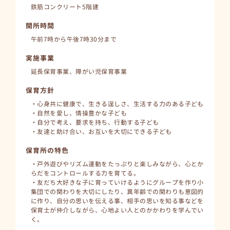
鉄筋コンクリート5階建
開所時間
午前7時から午後7時30分まで
実施事業
延長保育事業、障がい児保育事業
保育方針
・心身共に健康で、生きる逞しさ、生活する力のある子ども
・自然を愛し、情操豊かな子ども
・自分で考え、要求を持ち、行動する子ども
・友達と助け合い、お互いを大切にできる子ども
保育所の特色
・戸外遊びやリズム運動をたっぷりと楽しみながら、心とか
らだをコントロールする力を育てる。
・友だち大好きな子に育っていけるようにグループを作り小
集団での関わりを大切にしたり、異年齢での関わりも意図的
に作り、自分の思いを伝える事、相手の思いを知る事などを
保育士が仲介しながら、心地よい人とのかかわりを学んでい
く。