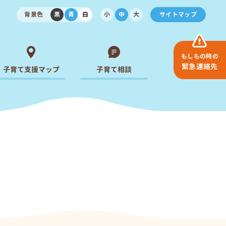
背景色
黒
青
白
小
中
大
サイトマップ
もしもの時の
緊急連絡先
子育て支援マップ
子育て相談