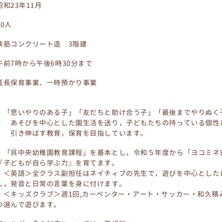
昭和23年11月
90人
鉄筋コンクリート造 3階建
午前7時から午後6時30分まで
延長保育事業、一時預かり事業
・「思いやりのある子」「友だちと助け合う子」「最後までやりぬく
・ あそびを中心とした園生活を送り，子どもたちの持っている個性
引き伸ばす教育，保育を目指しています。
・「呉中央幼稚園教育課程」を基本とし，令和５年度から「ヨコミネ
『子どもが自ら学ぶ力』を育てます。
・＜英語＞全クラス副担任はネイチィブの先生で，遊びを中心とした
し，発音と日常の言葉を身に付けます。
・＜キッズクラブ＞週1回,カーペンター・アート・サッカー・和久積み
つ選んで遊びます。