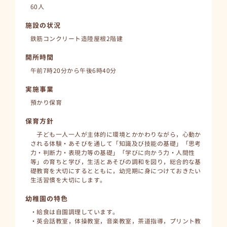
60人
施設の状況
鉄筋コンクリート造陸屋根2階建
開所時間
午前7時20分から午後6時40分
実施事業
預かり保育
保育方針
子ども一人一人が主体的に環境とかかわりながら，心動か
される体験・あそびを通して「知識及び技能の基礎」「思考
力・判断力・表現力等の基礎」「学びに向かう力・人間性
等」の育ちと学び，生活とあそびの調和を図り，総合的な基
礎教育を大切にするとともに，幼児期に身につけておきたい
生活習慣を大切にします。
幼稚園の特色
・給食は自園調理しています。
・英会話教室，体操教室，音楽教室，茶道指導，プリント教