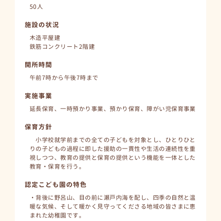
50人
施設の状況
木造平屋建
鉄筋コンクリート2階建
開所時間
午前7時から午後7時まで
実施事業
延長保育、一時預かり事業、預かり保育、障がい児保育事業
保育方針
小学校就学前までの全ての子どもを対象とし、ひとりひと
りの子どもの過程に即した援助の一貫性や生活の連続性を重
視しつつ、教育の提供と保育の提供という機能を一体とした
教育・保育を行う。
認定こども園の特色
・背後に野呂山、目の前に瀬戸内海を配し、四季の自然と温
暖な気候、そして暖かく見守ってくださる地域の皆さまに恵
まれた幼稚園です。