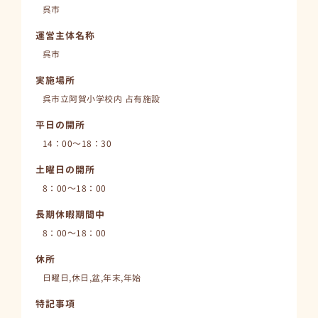
呉市
運営主体名称
呉市
実施場所
呉市立阿賀小学校内 占有施設
平日の開所
14：00～18：30
土曜日の開所
8：00～18：00
長期休暇期間中
8：00～18：00
休所
日曜日,休日,盆,年末,年始
特記事項