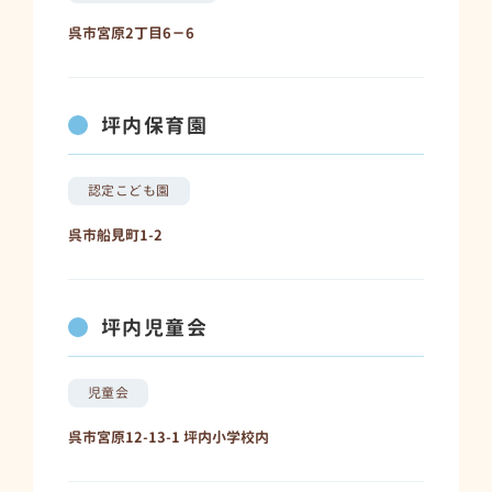
呉市宮原2丁目6－6
坪内保育園
認定こども園
呉市船見町1-2
坪内児童会
児童会
呉市宮原12-13-1 坪内小学校内