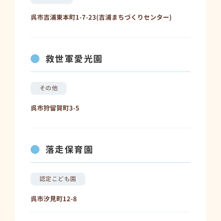
呉市吉浦東本町1-7-23(吉浦まちづくりセンター)
救世軍愛光園
その他
呉市狩留賀町3-5
落走保育園
認定こども園
呉市汐見町12-8