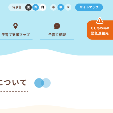
背景色
黒
青
白
小
中
大
サイトマップ
もしもの時の
緊急連絡先
子育て支援マップ
子育て相談
について