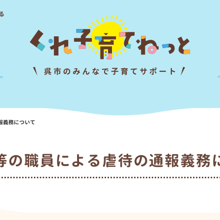
る
報義務について
等の職員による虐待の通報義務