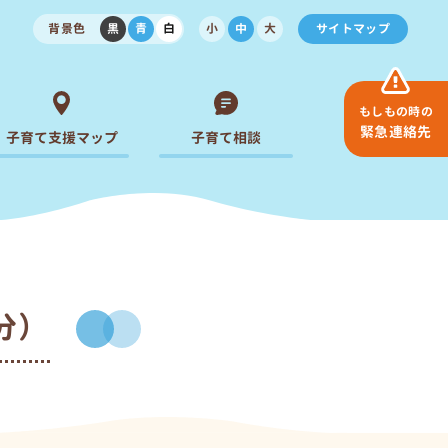
背景色
黒
青
白
小
中
大
サイトマップ
もしもの時の
緊急連絡先
子育て支援マップ
子育て相談
分）