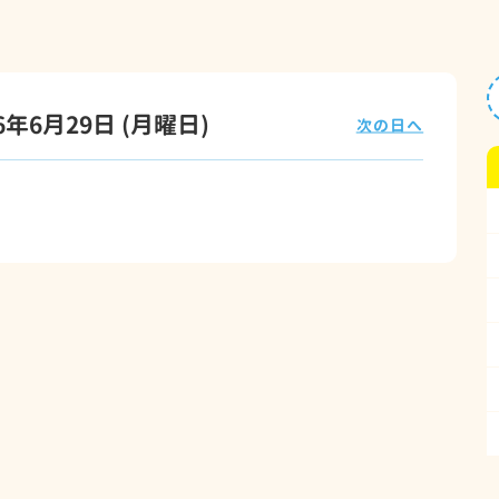
26年6月29日
(月
曜日
)
次の日へ