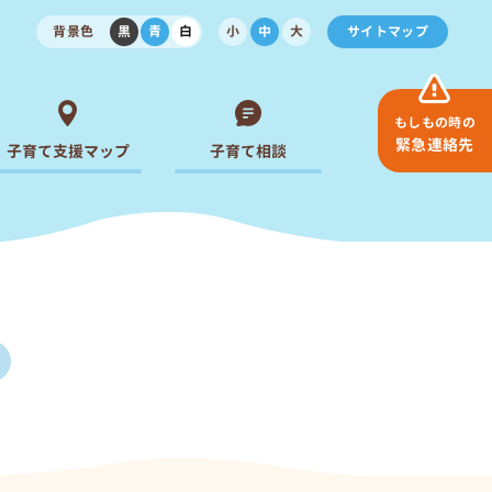
背景色
黒
青
白
小
中
大
サイトマップ
もしもの時の
緊急連絡先
子育て支援マップ
子育て相談