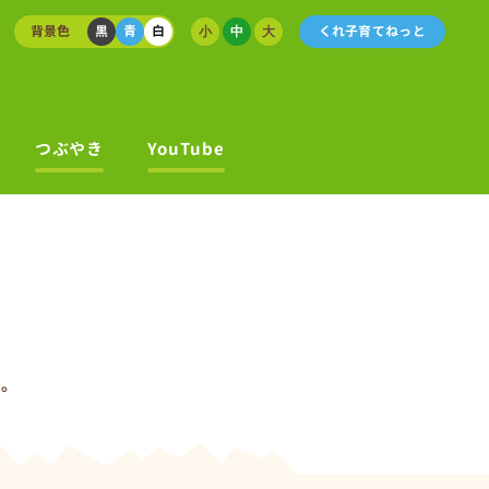
背景色
黒
青
白
くれ子育てねっと
小
中
大
つぶやき
YouTube
す。