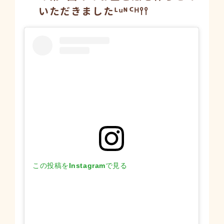
いただきましたᴸᵘᴺᑦᴴ𖥣𖥣
この投稿をInstagramで見る