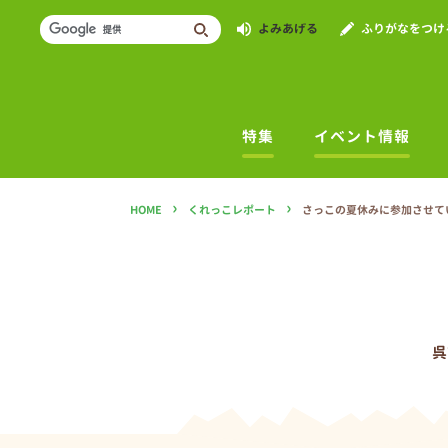
よみあげる
ふりがなをつけ
特集
イベント情報
›
›
HOME
くれっこレポート
さっこの夏休みに参加させていた
呉