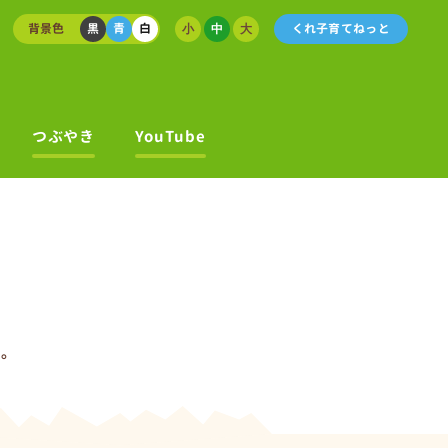
背景色
黒
青
白
くれ子育てねっと
小
中
大
つぶやき
YouTube
す。