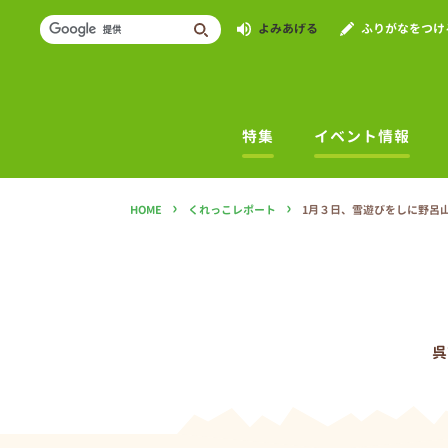
よみあげる
ふりがなをつけ
特集
イベント情報
›
›
HOME
くれっこレポート
1月３日、雪遊びをしに野呂
呉