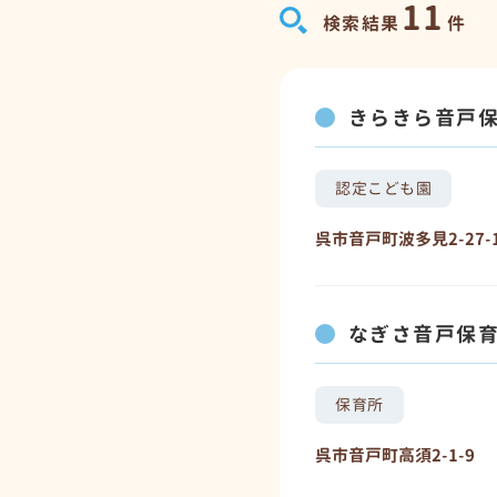
11
検索結果
件
きらきら音戸
認定こども園
呉市音戸町波多見2-27-
なぎさ音戸保
保育所
呉市音戸町高須2-1-9