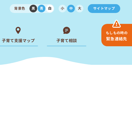
背景色
黒
青
白
小
中
大
サイトマップ
もしもの時の
緊急連絡先
子育て支援マップ
子育て相談