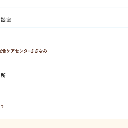
相談室
5 総合ケアセンタｰさざなみ
療所
12