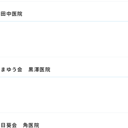
 田中医院
はまゆう会 黒澤医院
向日葵会 角医院