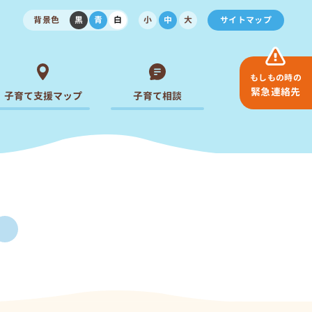
背景色
黒
青
白
小
中
大
サイトマップ
もしもの時の
緊急連絡先
子育て支援マップ
子育て相談