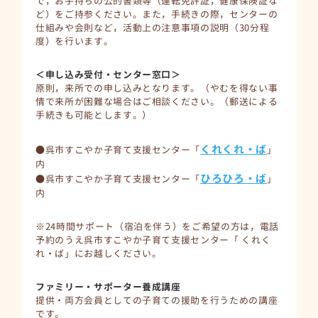
で，お手持ちの公的書類等（運転免許証，健康保険証な
ど）をご持参ください。また，手続きの際，センターの
仕組みや会則など，活動上の注意事項の説明（30分程
度）を行います。
＜申し込み受付・センター窓口＞
原則，来所での申し込みとなります。（やむを得ない事
情で来所が困難な場合はご相談ください。（郵送による
手続きも可能とします。）
くれくれ・ば
●呉市すこやか子育て支援センター「
」
内
ひろひろ・ば
●呉市すこやか子育て支援センター「
」
内
※24時間サポート（宿泊を伴う）をご希望の方は，電話
予約のうえ呉市すこやか子育て支援センター「 くれく
れ・ば」にお越しください。
ファミリー・サポーター養成講座
提供・両方会員としての子育ての援助を行うための講座
です。