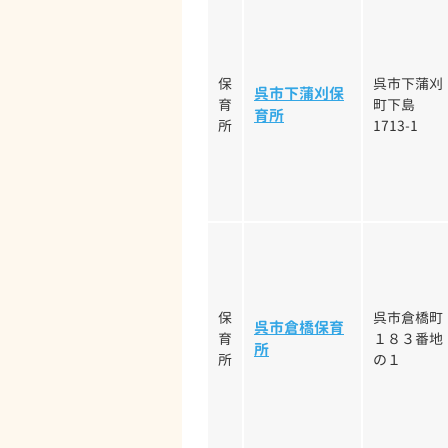
保
呉市下蒲刈
呉市下蒲刈保
育
町下島
育所
所
1713-1
保
呉市倉橋町
呉市倉橋保育
育
１８３番地
所
所
の１