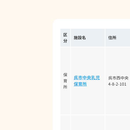
区
施設名
住所
分
保
呉市中央乳児
呉市西中央
育
保育所
4-8-2-101
所