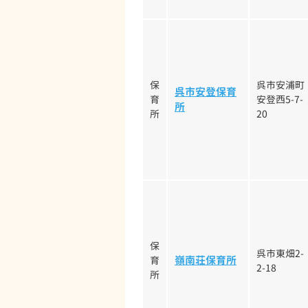
保
呉市安浦町
呉市安登保育
育
安登西5-7-
所
所
20
保
呉市東畑2-
嶺南荘保育所
育
2-18
所