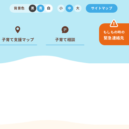
背景色
黒
青
白
小
中
大
サイトマップ
もしもの時の
緊急連絡先
子育て支援マップ
子育て相談