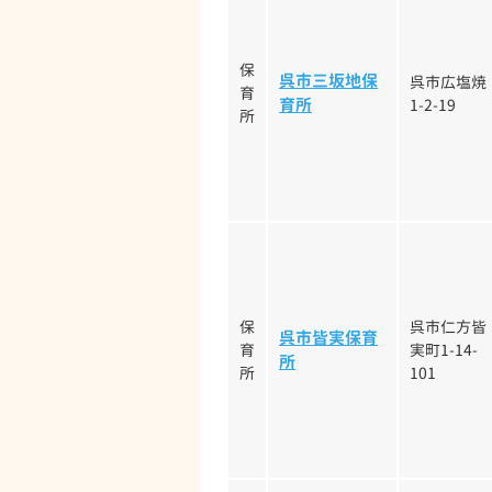
保
呉市三坂地保
呉市広塩焼
育
育所
1-2-19
所
保
呉市仁方皆
呉市皆実保育
育
実町1-14-
所
所
101