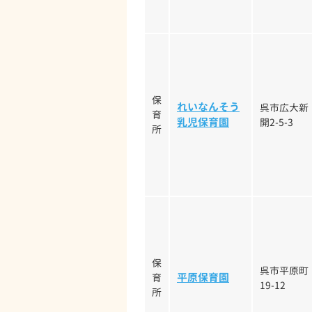
保
れいなんそう
呉市広大新
育
乳児保育園
開2-5-3
所
保
呉市平原町
平原保育園
育
19-12
所