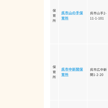
保
呉市山の手保
呉市山手2-
育
育所
11-1-101
所
保
呉市中新開保
呉市広中新
育
育所
開1-2-20
所